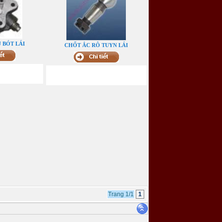
 BÓT LÁI
CHỐT ẮC RÔ TUYN LÁI
Trang 1/1
1