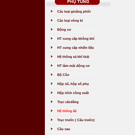
Các loại gioăng phớt
Các loại vòng bi
Động cơ
HT cung cấp không khí
HT cung cấp nhiên liệu
Hệ thống xả khí thải
HT làm mát động cơ
Bộ Côn
Hộp số, hộp số phụ
Hộp trích công xuất
Trục cácđăng
Hệ thống lái
Trục trước ( Cầu trước)
Cầu sau