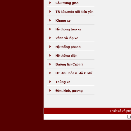
Cầu trung gian
TB kéo/móc nối kiểu yên
Khung xe
Hệ thống treo xe
Vành và lốp xe
Hệ thống phanh
Hệ thống điện
Buồng lái (Cabin)
HT điều hòa n. độ k. khí
Thùng xe
Đèn, kính, gương
Thiết kế và phá
L
><�/a> <�/td> <�/tr> <�tr> <�td class="footer_hyperlink" align="center" width="800" f
href="mailto:sondongcp@gmail.com">sondongcp@gmail.com<�/a> <�/td> <�td class="footer