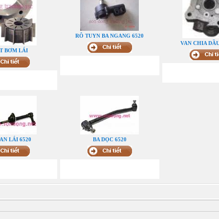
RÔ TUYN BA NGANG 6520
VAN CHIA DẦU
T BƠM LÁI
N LÁI 6520
BA DỌC 6520