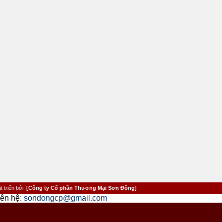
t triển bởi
[Công ty Cổ phần Thương Mại Sơn Đông]
iên hệ:
sondongcp@gmail.com
ontsize="6"> <�%=(mpage.CurrentLanguage == "vi-VN") ? "Li�n h�: " : "Contact us: " %
_hyperlink" align="left"> <�%=(mpage.CurrentLanguage == "vi-VN") ? "" : "" %> <�/td> 