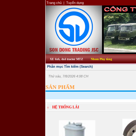
Trang chủ
|
Tuyển dụng
XE 6x6, 4x4 tractor MTZ
Nhom Phụ tùng
Phân mục Tìm kiếm (Search)
Thứ sáu, 7/8/2026 4:08 CH
SẢN PHẨM
HỆ THỐNG LÁI