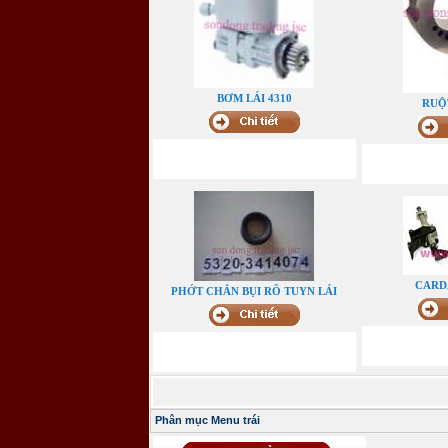
BƠM LÁI 4310
RUỘ
CARDA
PHỚT CHẮN BỤI RÔ TUYN LÁI
Phân mục Menu trái