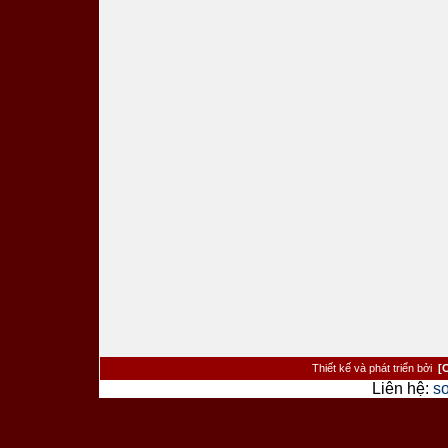
Thiết kế và phát triển bởi
[
Liên hệ:
s
><�/a> <�/td> <�/tr> <�tr> <�td cl