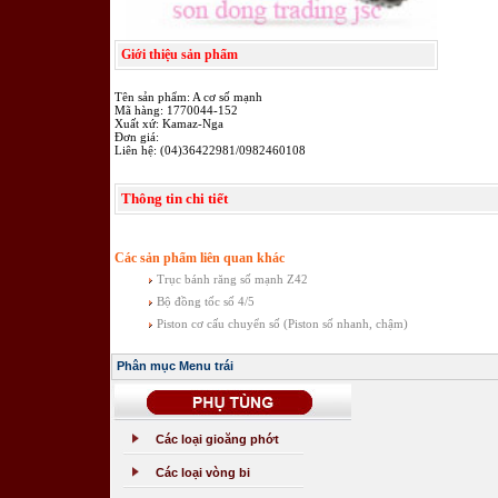
Giới thiệu sản phẩm
Tên sản phẩm: A cơ số mạnh
Mã hàng: 1770044-152
Xuất xứ: Kamaz-Nga
Đơn giá:
Liên hệ: (04)36422981/0982460108
Thông tin chi tiết
Các sản phẩm liên quan khác
Trục bánh răng số mạnh Z42
Bộ đồng tốc số 4/5
Piston cơ cấu chuyển số (Piston số nhanh, chậm)
Phân mục Menu trái
Các loại gioăng phớt
Các loại vòng bi