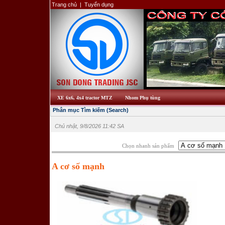
Trang chủ
|
Tuyển dụng
XE 6x6, 4x4 tractor MTZ
Nhom Phụ tùng
Phân mục Tìm kiếm (Search)
Chủ nhật, 9/8/2026 11:42 SA
Chọn nhanh sản phẩm
A cơ số mạnh