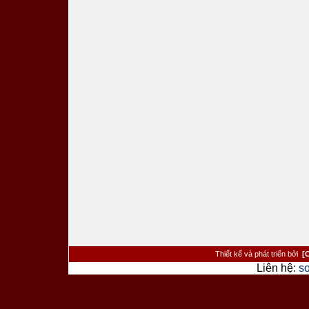
Thiết kế và phát triển bởi
[
Liên hệ:
s
><�/a> <�/td> <�/tr> <�tr> <�td cl