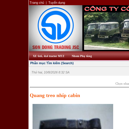
Trang chủ
|
Tuyển dụng
XE 6x6, 4x4 tractor MTZ
Nhom Phụ tùng
Phân mục Tìm kiếm (Search)
Thứ hai, 10/8/2026 8:32 SA
Chọn nha
Quang treo nhíp cabin