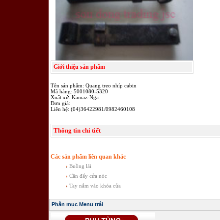
Giới thiệu sản phẩm
Tên sản phẩm: Quang treo nhíp cabin
Mã hàng: 5001080-5320
Xuất xứ: Kamaz-Nga
Đơn giá:
Liên hệ: (04)36422981/0982460108
Thông tin chi tiết
Các sản phẩm liên quan khác
Buồng lái
Cần đẩy cửa nóc
Tay nắm vào khóa cửa
Phân mục Menu trái