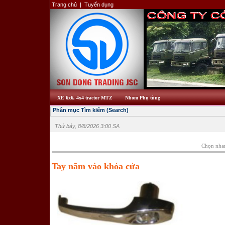
Trang chủ
|
Tuyển dụng
XE 6x6, 4x4 tractor MTZ
Nhom Phụ tùng
Phân mục Tìm kiếm (Search)
Thứ bảy, 8/8/2026 3:00 SA
Chọn nha
Tay nắm vào khóa cửa