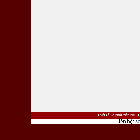
Thiết kế và phát triển bởi
[
Liên hệ:
s
><�/a> <�/td> <�/tr> <�tr> <�td cl