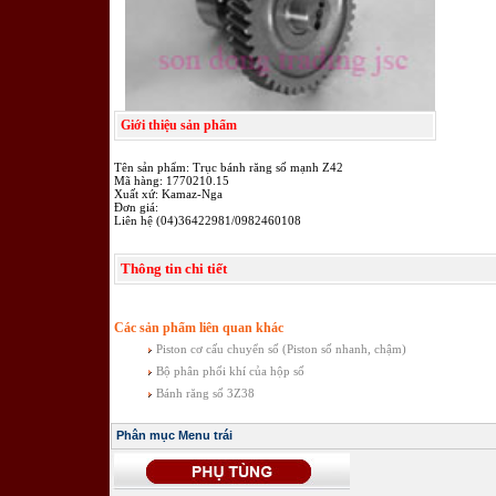
Giới thiệu sản phẩm
Tên sản phẩm: Trục bánh răng số mạnh Z42
Mã hàng: 1770210.15
Xuất xứ: Kamaz-Nga
Đơn giá:
Liên hệ (04)36422981/0982460108
Thông tin chi tiết
Các sản phẩm liên quan khác
Piston cơ cấu chuyển số (Piston số nhanh, chậm)
Bộ phân phối khí của hộp số
Bánh răng số 3Z38
Phân mục Menu trái