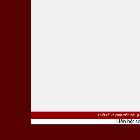
Thiết kế và phát triển bởi
[
Liên hệ:
s
><�/a> <�/td> <�/tr> <�tr> <�td cl