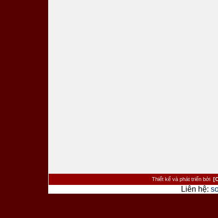
Thiết kế và phát triển bởi
[
Liên hệ:
s
><�/a> <�/td> <�/tr> <�tr> <�td cl