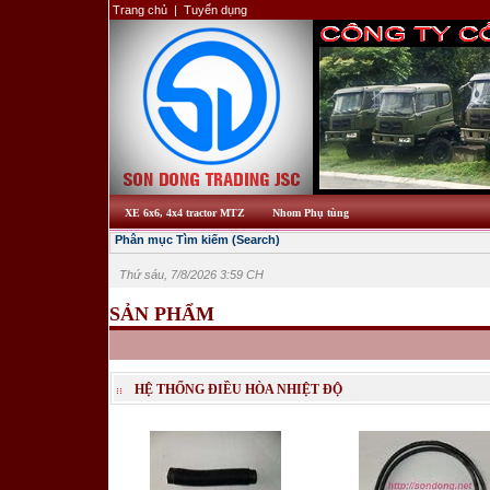
Trang chủ
|
Tuyển dụng
XE 6x6, 4x4 tractor MTZ
Nhom Phụ tùng
Phân mục Tìm kiếm (Search)
Thứ sáu, 7/8/2026 3:59 CH
SẢN PHẨM
HỆ THỐNG ĐIỀU HÒA NHIỆT ĐỘ