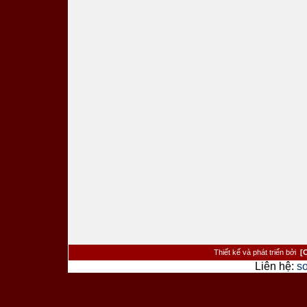
Thiết kế và phát triển bởi
[
Liên hệ:
s
><�/a> <�/td> <�/tr> <�tr> <�td cl