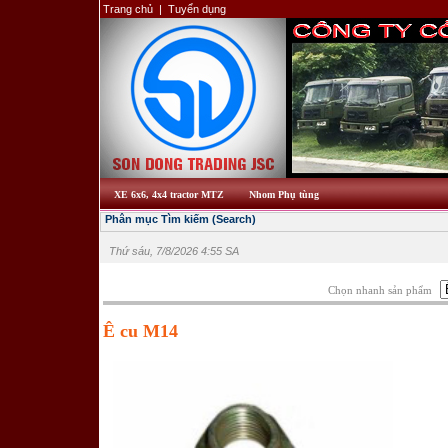
Trang chủ
|
Tuyển dụng
XE 6x6, 4x4 tractor MTZ
Nhom Phụ tùng
Phân mục Tìm kiếm (Search)
Thứ sáu, 7/8/2026 4:55 SA
Chọn nhanh sản phẩm
Ê cu M14