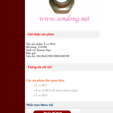
Giới thiệu sản phẩm
Tên sản phẩm: Ê cu M14
Mã hàng: 251648
Xuất xứ: Kamaz-Nga
Đơn giá:
Liên hệ: (04)36422981/0982460108
Thông tin chi tiết
Các sản phẩm liên quan khác
Ê cu M12
Trục lai BCA đời mới (cardan ngắn)
Ê cu M16
Phân mục Menu trái